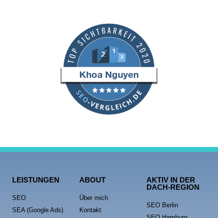
LEISTUNGEN
ABOUT
AKTIV IN DER
DACH-REGION
SEO
Über mich
SEO Berlin
SEA (Google Ads)
Kontakt
SEO Hamburg