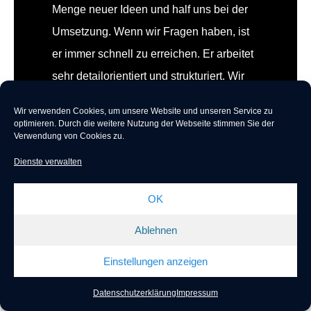
Menge neuer Ideen und half uns bei der
Umsetzung. Wenn wir Fragen haben, ist
er immer schnell zu erreichen. Er arbeitet
sehr detailorientiert und strukturiert. Wir
sind von Khoa begeistert und können ihn
Wir verwenden Cookies, um unsere Website und unseren Service zu
als einen zuverlässigen Partner
optimieren.
Durch die weitere Nutzung der Webseite stimmen Sie der
Verwendung von Cookies zu.
empfehlen.
Dienste verwalten
OK
Aaronn GmbH
Ablehnen
Einstellungen anzeigen
Datenschutzerklärung
Impressum