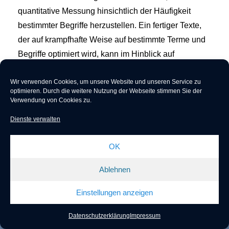
quantitative Messung hinsichtlich der Häufigkeit
bestimmter Begriffe herzustellen. Ein fertiger Texte,
der auf krampfhafte Weise auf bestimmte Terme und
Begriffe optimiert wird, kann im Hinblick auf
Natürlichkeit und Qualität des Inhalts leiden.
Wir verwenden Cookies, um unsere Website und unseren Service zu
Empfehlenswert ist es aber vorab, die wichtigsten
optimieren.
Durch die weitere Nutzung der Webseite stimmen Sie der
Begriffe vor dem Texten im Blick zu behalten und sich
Verwendung von Cookies zu.
von der Konkurrenz inspirieren zu lassen. Übrigens
Dienste verwalten
sind sämtlich Texte auf der Seite ohne WDF*IDF
Analysen oder irgendwelchen Keyword-Dichten
OK
verfasst worden.
Ablehnen
Einstellungen anzeigen
Datenschutzerklärung
Impressum