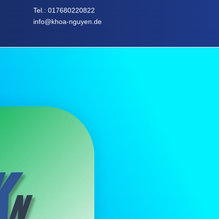
Tel.:
017680220822
info@khoa-nguyen.de