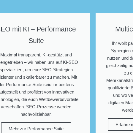
EO mit KI – Performance
Multi
Suite
Ihr wollt 
Synergien 
Maximal transparent, KI-gestützt und
nutzen und d
tengetrieben – wir haben uns auf KI-SEO
gleichzeitig n
spezialisiert, um eure SEO-Strategien
zu e
fizienter und skalierbarer zu machen. Mit
Mehrkanalstrat
der Performance Suite seid ihr bestens
qualifizierte
aufgestellt und profitiert von innovativen
und wo ve
hnologien, die euch Wettbewerbsvorteile
digitalen Mar
verschaffen. SEO-Prozesse werden
werde
nachvollziehbar.
Erfahre 
Mehr zur Performance Suite