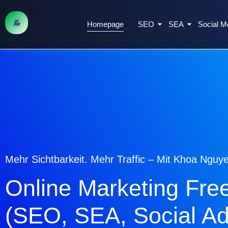
Homepage
SEO
SEA
Social M
Zum
Inhalt
springen
Mehr Sichtbarkeit. Mehr Traffic – Mit Khoa Nguy
Online Marketing Fre
(SEO, SEA, Social Ad