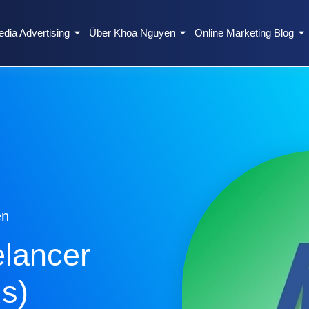
edia Advertising
Über Khoa Nguyen
Online Marketing Blog
en
elancer
s)