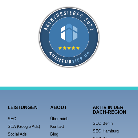
LEISTUNGEN
ABOUT
AKTIV IN DER
DACH-REGION
SEO
Über mich
SEO Berlin
SEA (Google Ads)
Kontakt
SEO Hamburg
Social Ads
Blog