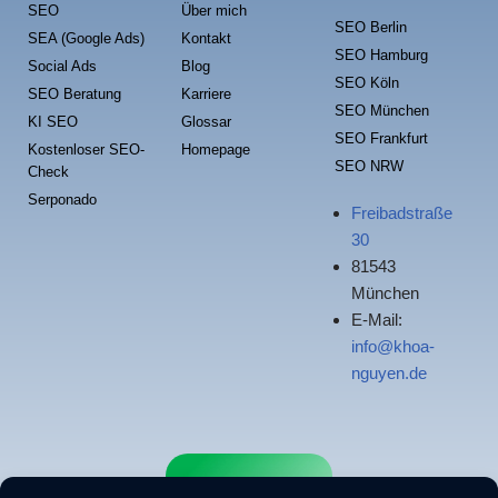
SEO
Über mich
SEO Berlin
SEA (Google Ads)
Kontakt
SEO Hamburg
Social Ads
Blog
SEO Köln
SEO Beratung
Karriere
SEO München
KI SEO
Glossar
SEO Frankfurt
Kostenloser SEO-
Homepage
SEO NRW
Check
Serponado
Freibadstraße
30
81543
München
E-Mail:
info@khoa-
nguyen.de