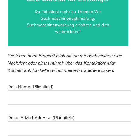
erhältst du hier im Überblick.
Quick Knowledge zu verschiedenen Fachbegriffen
Du möchtest mehr zu Themen Wie
Suchmaschinenoptimierung,
kennen
Suchmaschinenwerbung erfahren und dich
Lerne die Begriffe im Glossar
weiterbilden?
Bestehen noch Fragen? Hinterlasse mir doch einfach eine
Nachricht oder nimm mit mir über das Kontaktformular
Kontakt auf. Ich helfe dir mit meinem Expertenwissen.
Dein Name (Pflichtfeld)
Deine E-Mail-Adresse (Pflichtfeld)