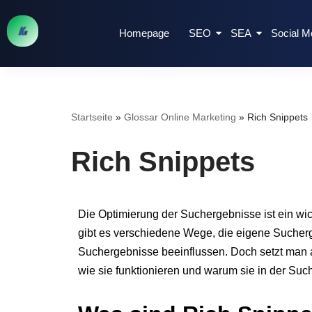
Homepage
SEO
SEA
Social M
Zum
Inhalt
springen
Startseite
»
Glossar Online Marketing
»
Rich Snippets
Rich Snippets
Die Optimierung der Suchergebnisse ist ein wic
gibt es verschiedene Wege, die eigene Sucherge
Suchergebnisse beeinflussen. Doch setzt man auf
wie sie funktionieren und warum sie in der Su