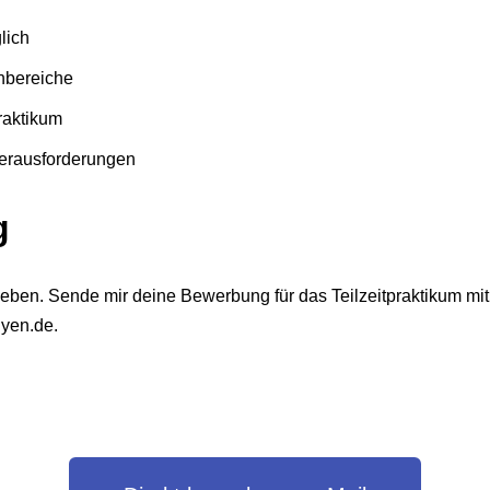
lich
rnbereiche
raktikum
Herausforderungen
g
ieben. Sende mir deine Bewerbung für das Teilzeitpraktikum mi
yen.de
.