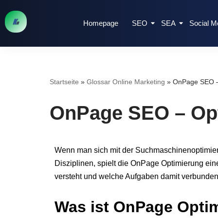
Homepage
SEO
SEA
Social M
Zum
Inhalt
springen
Startseite
»
Glossar Online Marketing
»
OnPage SEO – 
OnPage SEO – Opt
Wenn man sich mit der Suchmaschinenoptimierung
Disziplinen, spielt die OnPage Optimierung ei
versteht und welche Aufgaben damit verbunden
Was ist OnPage Opti