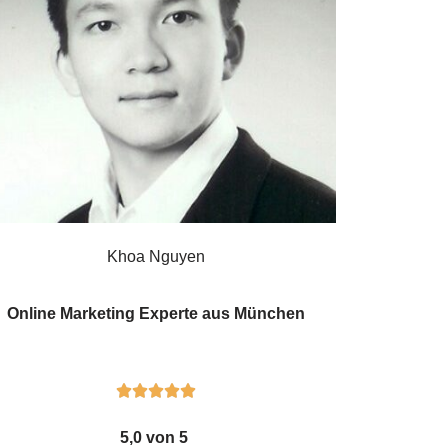
Khoa Nguyen
Online Marketing Experte aus München





5,0 von 5