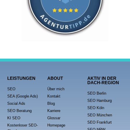
LEISTUNGEN
ABOUT
AKTIV IN DER
DACH-REGION
SEO
Über mich
SEO Berlin
SEA (Google Ads)
Kontakt
SEO Hamburg
Social Ads
Blog
SEO Köln
SEO Beratung
Karriere
SEO München
KI SEO
Glossar
SEO Frankfurt
Kostenloser SEO-
Homepage
SEO NRW